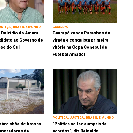
USTIÇA, BRASIL E MUNDO
CAARAPÓ
 Delcídio do Amaral
Caarapó vence Paranhos de
idato ao Governo de
virada e conquista primeira
so do Sul
vitória na Copa Conesul de
Futebol Amador
POLÍTICA, JUSTIÇA, BRASIL E MUNDO
obre chão de branco
"Política se faz cumprindo
 moradores de
acordos", diz Reinaldo