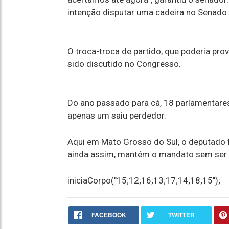
intenção disputar uma cadeira no Senado
O troca-troca de partido, que poderia pro
sido discutido no Congresso.
Do ano passado para cá, 18 parlamentares
apenas um saiu perdedor.
Aqui em Mato Grosso do Sul, o deputado 
ainda assim, mantém o mandato sem ser i
iniciaCorpo("15;12;16;13;17;14;18;15");
FACEBOOK
TWITTER