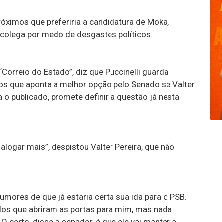
próximos que preferiria a candidatura de Moka,
colega por medo de desgastes políticos.
orreio do Estado”, diz que Puccinelli guarda
os que aponta a melhor opção pelo Senado se Valter
a o publicado, promete definir a questão já nesta
logar mais”, despistou Valter Pereira, que não
mores de que já estaria certa sua ida para o PSB.
dos que abriram as portas para mim, mas nada
O certo, disse o senador, é que ele vai manter a