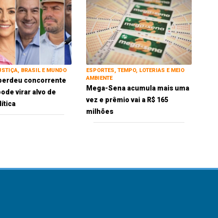
USTIÇA, BRASIL E MUNDO
ESPORTES, TEMPO, LOTERIAS E MEIO
AMBIENTE
perdeu concorrente
Mega-Sena acumula mais uma
ode virar alvo de
vez e prêmio vai a R$ 165
ítica
milhões