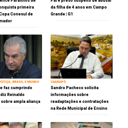
vence Paranhos de
Pai é preso suspeito de abusar
conquista primeira
da filha de 4 anos em Campo
a Copa Conesul de
Grande | G1
Amador
USTIÇA, BRASIL E MUNDO
CAARAPÓ
 se faz cumprindo
Sandro Pacheco solicita
 diz Reinaldo
informações sobre
sobre ampla aliança
readaptações e contratações
na Rede Municipal de Ensino