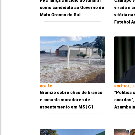
PRD lança Delcídio do Amaral
Caarapó 
como candidato ao Governo de
virada e 
Mato Grosso do Sul
vitória n
Futebol 
REGIÃO
POLÍTICA, J
Granizo cobre chão de branco
"Política
e assusta moradores de
acordos",
assentamento em MS | G1
Azambuja 