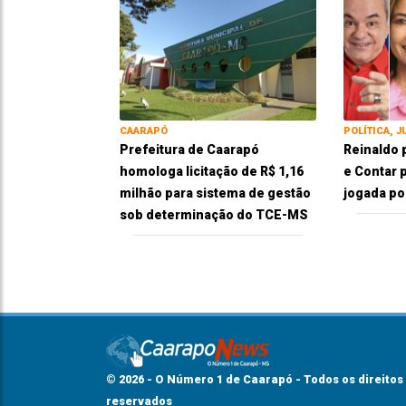
CAARAPÓ
POLÍTICA, J
Prefeitura de Caarapó
Reinaldo 
homologa licitação de R$ 1,16
e Contar p
milhão para sistema de gestão
jogada pol
sob determinação do TCE-MS
© 2026 - O Número 1 de Caarapó - Todos os direitos
reservados