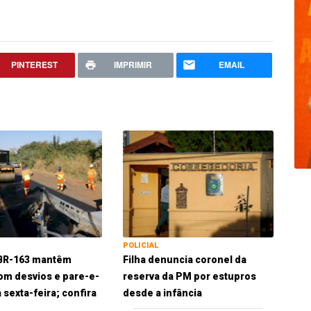
PINTEREST
IMPRIMIR
EMAIL
POLICIAL
 BR-163 mantêm
Filha denuncia coronel da
om desvios e pare-e-
reserva da PM por estupros
 sexta-feira; confira
desde a infância