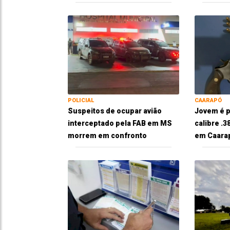
POLICIAL
CAARAPÓ
Suspeitos de ocupar avião
Jovem é p
interceptado pela FAB em MS
calibre .
morrem em confronto
em Caara