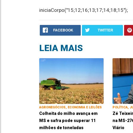
iniciaCorpo("15;12;16;13;17;14;18;15");
FACEBOOK
TWITTER
LEIA MAIS
AGRONEGÓCIOS, ECONOMIA E LEILÕES
POLÍTICA, J
Colheita do milho avança em
Zé Teixei
MS e safra pode superar 11
na MS-276
milhões de toneladas
Viário