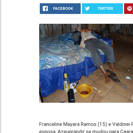
FACEBOOK
TWITTER
Franceline Mayara Ramos (15) e Valdinei
esposa, Azeuprandir se mudou para Caarapó