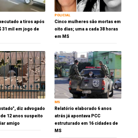
POLICIAL
xecutado a tiros após
Cinco mulheres são mortas em
$ 31 mil em jogo de
oito dias; uma a cada 38 horas
em MS
MS
ustado", diz advogado
Relatório elaborado 6 anos
 de 12 anos suspeito
atrás já apontava PCC
iar amigo
estruturado em 16 cidades de
MS