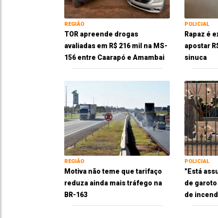
REGIÃO
POLICIAL
TOR apreende drogas
Rapaz é e
avaliadas em R$ 216 mil na MS-
apostar R
156 entre Caarapó e Amambai
sinuca
REGIÃO
POLICIAL
Motiva não teme que tarifaço
"Está ass
reduza ainda mais tráfego na
de garoto
BR-163
de incend