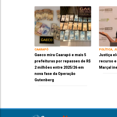
CAARAPÓ
POLÍTICA, J
Gaeco mira Caarapó e mais 5
Justiça el
prefeituras por repasses de R$
recurso 
2 milhões entre 2025/26 em
Marçal in
nova fase da Operação
Gutenberg