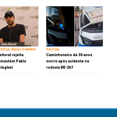
USTIÇA, BRASIL E MUNDO
POLICIAL
eitoral rejeita
Caminhoneiro de 30 anos
e mantém Pablo
morre após acidente na
elegível
rodovia BR-267