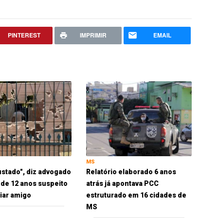
PINTEREST
IMPRIMIR
EMAIL
MS
ustado", diz advogado
Relatório elaborado 6 anos
 de 12 anos suspeito
atrás já apontava PCC
iar amigo
estruturado em 16 cidades de
MS