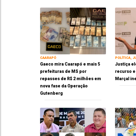
CAARAPÓ
POLÍTICA, J
Gaeco mira Caarapó e mais 5
Justiça el
prefeituras de MS por
recurso 
repasses de R$ 2 milhões em
Marçal in
nova fase da Operação
Gutenberg