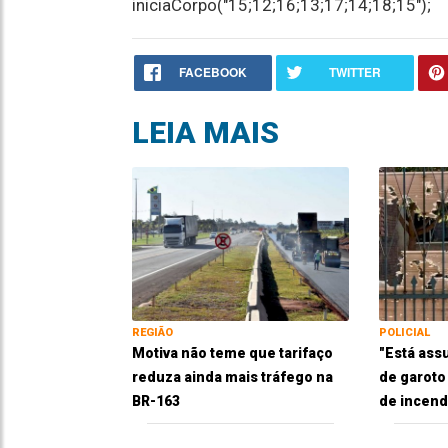
iniciaCorpo("15;12;16;13;17;14;18;15");
FACEBOOK
TWITTER
LEIA MAIS
REGIÃO
POLICIAL
Motiva não teme que tarifaço
"Está ass
reduza ainda mais tráfego na
de garoto
BR-163
de incend