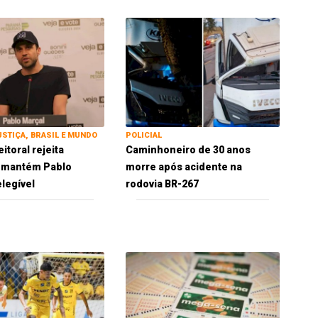
USTIÇA, BRASIL E MUNDO
POLICIAL
eitoral rejeita
Caminhoneiro de 30 anos
e mantém Pablo
morre após acidente na
elegível
rodovia BR-267