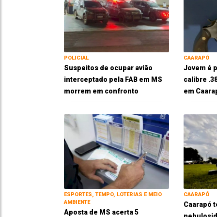
POLICIAL
CAARAPÓ
Suspeitos de ocupar avião
Jovem é p
interceptado pela FAB em MS
calibre .
morrem em confronto
em Caara
ESPORTES, TEMPO, LOTERIAS E MEIO
CAARAPÓ
AMBIENTE
Caarapó t
Aposta de MS acerta 5
nebulosid