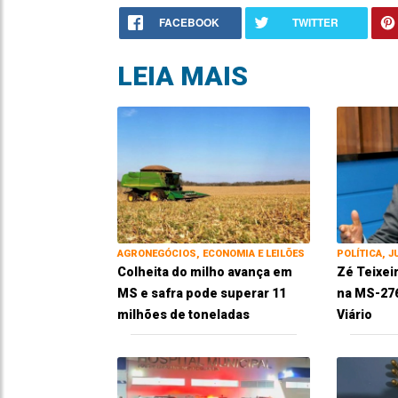
FACEBOOK
TWITTER
LEIA MAIS
AGRONEGÓCIOS, ECONOMIA E LEILÕES
POLÍTICA, J
Colheita do milho avança em
Zé Teixei
MS e safra pode superar 11
na MS-276
milhões de toneladas
Viário