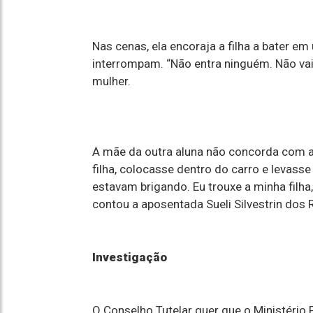
Nas cenas, ela encoraja a filha a bater 
interrompam. “Não entra ninguém. Não vai e
mulher.
A mãe da outra aluna não concorda com a
filha, colocasse dentro do carro e levass
estavam brigando. Eu trouxe a minha filha, 
contou a aposentada Sueli Silvestrin dos R
Investigação
O Conselho Tutelar quer que o Ministério