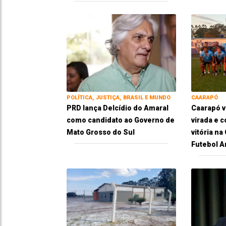
POLÍTICA, JUSTIÇA, BRASIL E MUNDO
CAARAPÓ
PRD lança Delcídio do Amaral
Caarapó 
como candidato ao Governo de
virada e 
Mato Grosso do Sul
vitória n
Futebol 