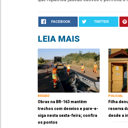
FACEBOOK
TWITTER
LEIA MAIS
REGIÃO
POLICIAL
Obras na BR-163 mantêm
Filha den
trechos com desvios e pare-e-
reserva d
siga nesta sexta-feira; confira
desde a i
os pontos