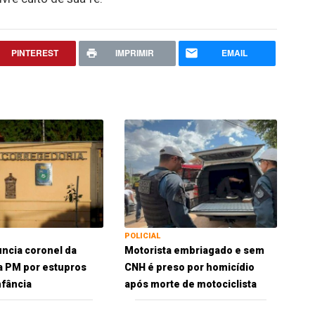
PINTEREST
IMPRIMIR
EMAIL
POLICIAL
uncia coronel da
Motorista embriagado e sem
a PM por estupros
CNH é preso por homicídio
nfância
após morte de motociclista