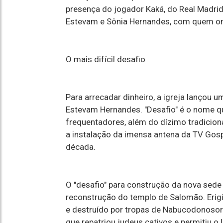
presença do jogador Kaká, do Real Madrid
Estevam e Sônia Hernandes, com quem o
O mais difícil desafio
Para arrecadar dinheiro, a igreja lançou um
Estevam Hernandes. "Desafio" é o nome qu
frequentadores, além do dízimo tradicional
a instalação da imensa antena da TV Gospel
década.
O "desafio" para construção da nova sede
reconstrução do templo de Salomão. Erigi
e destruído por tropas de Nabucodonosor 2
que repatriou judeus cativos e permitiu o l