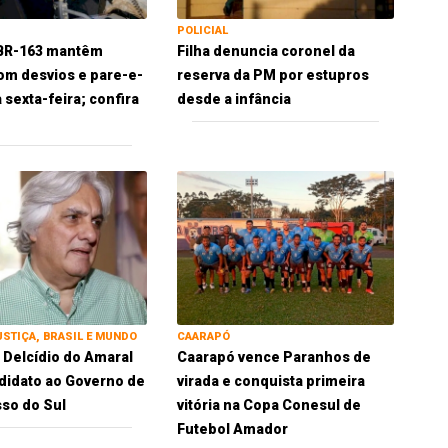
POLICIAL
 BR-163 mantêm
Filha denuncia coronel da
om desvios e pare-e-
reserva da PM por estupros
 sexta-feira; confira
desde a infância
USTIÇA, BRASIL E MUNDO
CAARAPÓ
 Delcídio do Amaral
Caarapó vence Paranhos de
idato ao Governo de
virada e conquista primeira
so do Sul
vitória na Copa Conesul de
Futebol Amador