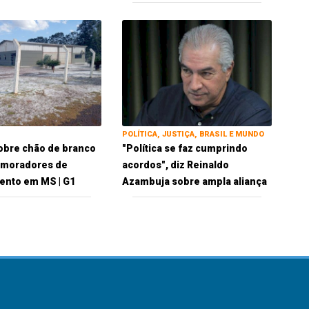
POLÍTICA, JUSTIÇA, BRASIL E MUNDO
obre chão de branco
"Política se faz cumprindo
 moradores de
acordos", diz Reinaldo
ento em MS | G1
Azambuja sobre ampla aliança