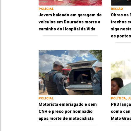
POLICIAL
REGIÃO
Jovem baleado em garagem de
Obras na
veículos em Dourados morre a
trechos c
caminho do Hospital da Vida
siga nesta
os pontos
POLICIAL
POLÍTICA, J
Motorista embriagado e sem
PRD lança
CNH é preso por homicídio
como cand
após morte de motociclista
Mato Gros