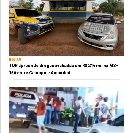
REGIÃO
TOR apreende drogas avaliadas em R$ 216 mil na MS-
156 entre Caarapó e Amambai