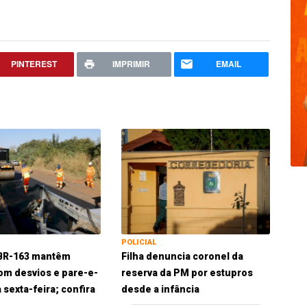
PINTEREST
IMPRIMIR
EMAIL
POLICIAL
 BR-163 mantêm
Filha denuncia coronel da
om desvios e pare-e-
reserva da PM por estupros
 sexta-feira; confira
desde a infância