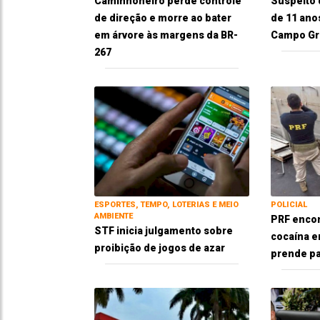
Caminhoneiro perde controle
Suspeito 
de direção e morre ao bater
de 11 ano
em árvore às margens da BR-
Campo Gr
267
ESPORTES, TEMPO, LOTERIAS E MEIO
POLICIAL
AMBIENTE
PRF encon
STF inicia julgamento sobre
cocaína e
proibição de jogos de azar
prende pai