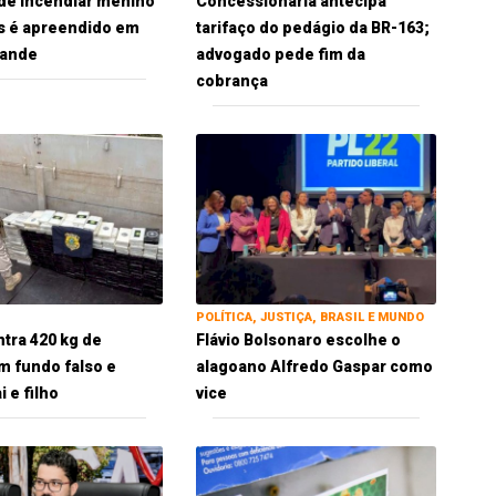
de incendiar menino
Concessionária antecipa
s é apreendido em
tarifaço do pedágio da BR-163;
ande
advogado pede fim da
cobrança
POLÍTICA, JUSTIÇA, BRASIL E MUNDO
tra 420 kg de
Flávio Bolsonaro escolhe o
m fundo falso e
alagoano Alfredo Gaspar como
 e filho
vice