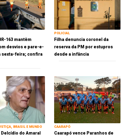
POLICIAL
 BR-163 mantêm
Filha denuncia coronel da
om desvios e pare-e-
reserva da PM por estupros
 sexta-feira; confira
desde a infância
USTIÇA, BRASIL E MUNDO
CAARAPÓ
 Delcídio do Amaral
Caarapó vence Paranhos de