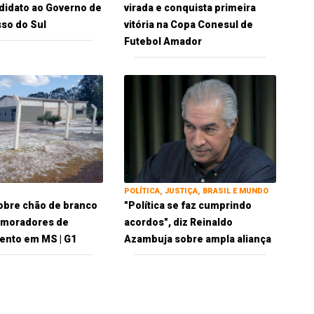
idato ao Governo de
virada e conquista primeira
so do Sul
vitória na Copa Conesul de
Futebol Amador
POLÍTICA, JUSTIÇA, BRASIL E MUNDO
obre chão de branco
"Política se faz cumprindo
 moradores de
acordos", diz Reinaldo
ento em MS | G1
Azambuja sobre ampla aliança