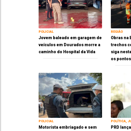
POLICIAL
REGIÃO
Jovem baleado em garagem de
Obras na
veículos em Dourados morre a
trechos c
caminho do Hospital da Vida
siga nesta
os pontos
POLICIAL
POLÍTICA, J
Motorista embriagado e sem
PRD lança