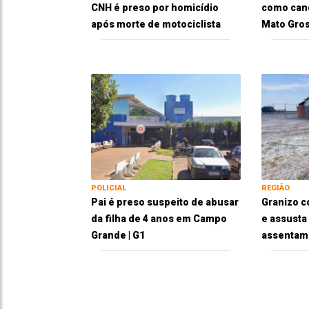
CNH é preso por homicídio
como cand
após morte de motociclista
Mato Gros
POLICIAL
REGIÃO
Pai é preso suspeito de abusar
Granizo c
da filha de 4 anos em Campo
e assusta
Grande | G1
assentam