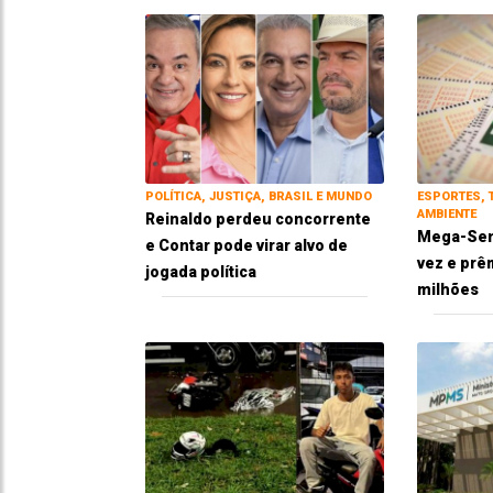
POLÍTICA, JUSTIÇA, BRASIL E MUNDO
ESPORTES, 
AMBIENTE
Reinaldo perdeu concorrente
Mega-Sen
e Contar pode virar alvo de
vez e prêm
jogada política
milhões