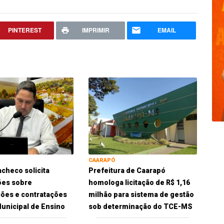
PINTEREST
IMPRIMIR
EMAIL
CAARAPÓ
checo solicita
Prefeitura de Caarapó
ões sobre
homologa licitação de R$ 1,16
ões e contratações
milhão para sistema de gestão
unicipal de Ensino
sob determinação do TCE-MS