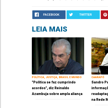
FACEBOOK
TWITTER
LEIA MAIS
POLÍTICA, JUSTIÇA, BRASIL E MUNDO
CAARAPÓ
"Política se faz cumprindo
Sandro Pa
acordos", diz Reinaldo
informaç
Azambuja sobre ampla aliança
readaptaç
na Rede M