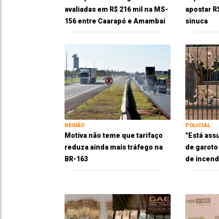
avaliadas em R$ 216 mil na MS-
apostar R
156 entre Caarapó e Amambai
sinuca
REGIÃO
POLICIAL
Motiva não teme que tarifaço
"Está ass
reduza ainda mais tráfego na
de garoto
BR-163
de incend