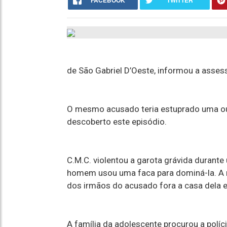
FACEBOOK
TWITTER
de São Gabriel D’Oeste, informou a assesso
O mesmo acusado teria estuprado uma ou
descoberto este episódio.
C.M.C. violentou a garota grávida durante
homem usou uma faca para dominá-la. A 
dos irmãos do acusado fora a casa dela e
A família da adolescente procurou a políc