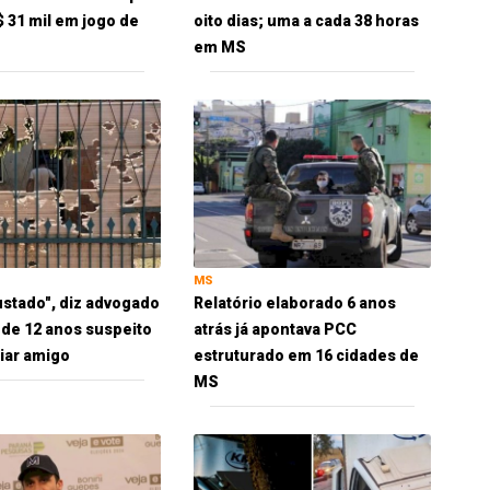
$ 31 mil em jogo de
oito dias; uma a cada 38 horas
em MS
MS
ustado", diz advogado
Relatório elaborado 6 anos
 de 12 anos suspeito
atrás já apontava PCC
iar amigo
estruturado em 16 cidades de
MS