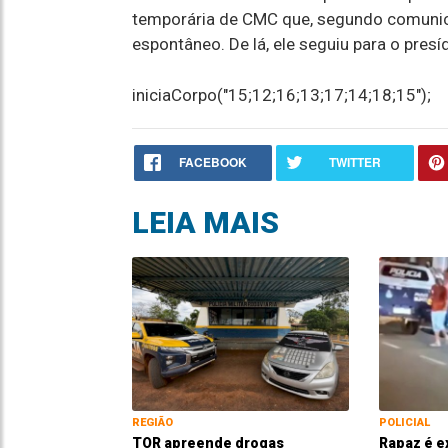
temporária de CMC que, segundo comunic
espontâneo. De lá, ele seguiu para o presí
iniciaCorpo("15;12;16;13;17;14;18;15");
FACEBOOK
TWITTER
LEIA MAIS
REGIÃO
POLICIAL
TOR apreende drogas
Rapaz é e