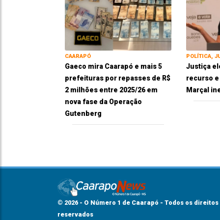
CAARAPÓ
POLÍTICA, J
Gaeco mira Caarapó e mais 5
Justiça el
prefeituras por repasses de R$
recurso 
2 milhões entre 2025/26 em
Marçal in
nova fase da Operação
Gutenberg
© 2026 - O Número 1 de Caarapó - Todos os direitos
reservados