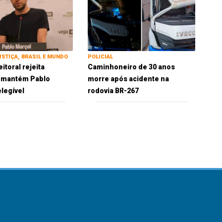
USTIÇA, BRASIL E MUNDO
POLICIAL
eitoral rejeita
Caminhoneiro de 30 anos
e mantém Pablo
morre após acidente na
elegível
rodovia BR-267