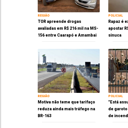
REGIÃO
POLICIAL
TOR apreende drogas
Rapaz é e
avaliadas em R$ 216 mil na MS-
apostar R
156 entre Caarapó e Amambai
sinuca
REGIÃO
POLICIAL
Motiva não teme que tarifaço
"Está ass
reduza ainda mais tráfego na
de garoto
BR-163
de incend