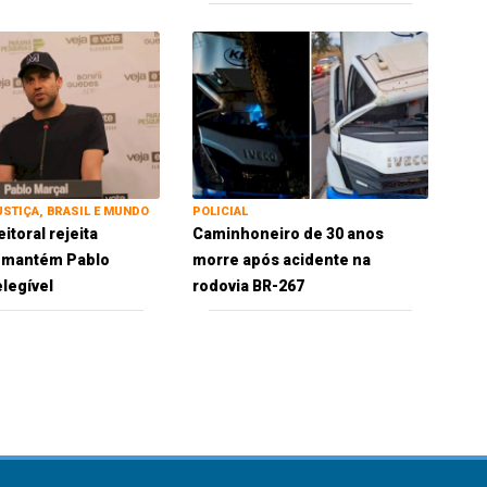
USTIÇA, BRASIL E MUNDO
POLICIAL
eitoral rejeita
Caminhoneiro de 30 anos
e mantém Pablo
morre após acidente na
elegível
rodovia BR-267