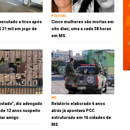
POLICIAL
xecutado a tiros após
Cinco mulheres são mortas em
$ 31 mil em jogo de
oito dias; uma a cada 38 horas
em MS
MS
ustado", diz advogado
Relatório elaborado 6 anos
 de 12 anos suspeito
atrás já apontava PCC
iar amigo
estruturado em 16 cidades de
MS