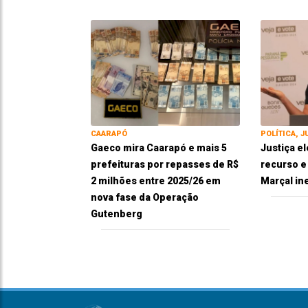
CAARAPÓ
POLÍTICA, J
Gaeco mira Caarapó e mais 5
Justiça el
prefeituras por repasses de R$
recurso 
2 milhões entre 2025/26 em
Marçal in
nova fase da Operação
Gutenberg