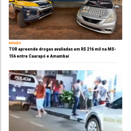
REGIÃO
TOR apreende drogas avaliadas em R$ 216 mil na MS-
156 entre Caarapó e Amambai