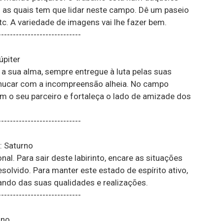
as quais tem que lidar neste campo. Dê um paseio
etc. A variedade de imagens vai lhe fazer bem.
----------------------------
úpiter
a sua alma, sempre entregue à luta pelas suas
hucar com a incompreensão alheia. No campo
om o seu parceiro e fortaleça o lado de amizade dos
----------------------------
: Saturno
nal. Para sair deste labirinto, encare as situações
solvido. Para manter este estado de espírito ativo,
ando das suas qualidades e realizações.
----------------------------
ano