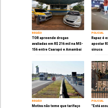
REGIÃO
POLICIAL
TOR apreende drogas
Rapaz é e
avaliadas em R$ 216 mil na MS-
apostar R
156 entre Caarapó e Amambai
sinuca
REGIÃO
POLICIAL
Motiva não teme que tarifaço
"Está ass