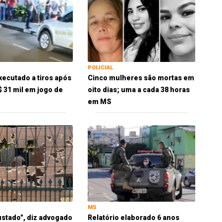
POLICIAL
xecutado a tiros após
Cinco mulheres são mortas em
$ 31 mil em jogo de
oito dias; uma a cada 38 horas
em MS
MS
ustado", diz advogado
Relatório elaborado 6 anos