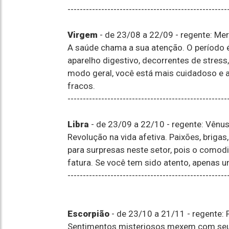
----------------------------------------------------
Virgem
- de 23/08 a 22/09 - regente: Mer
A saúde chama a sua atenção. O período 
aparelho digestivo, decorrentes de stress
modo geral, você está mais cuidadoso e a
fracos.
----------------------------------------------------
Libra
- de 23/09 a 22/10 - regente: Vênu
Revolução na vida afetiva. Paixões, briga
para surpresas neste setor, pois o comod
fatura. Se você tem sido atento, apenas
----------------------------------------------------
Escorpião
- de 23/10 a 21/11 - regente: 
Sentimentos misteriosos mexem com seu 