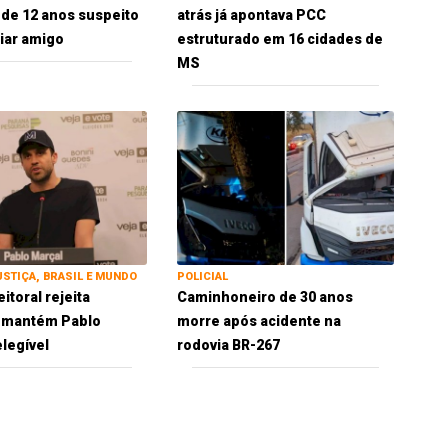
 de 12 anos suspeito
atrás já apontava PCC
iar amigo
estruturado em 16 cidades de
MS
USTIÇA, BRASIL E MUNDO
POLICIAL
eitoral rejeita
Caminhoneiro de 30 anos
e mantém Pablo
morre após acidente na
elegível
rodovia BR-267