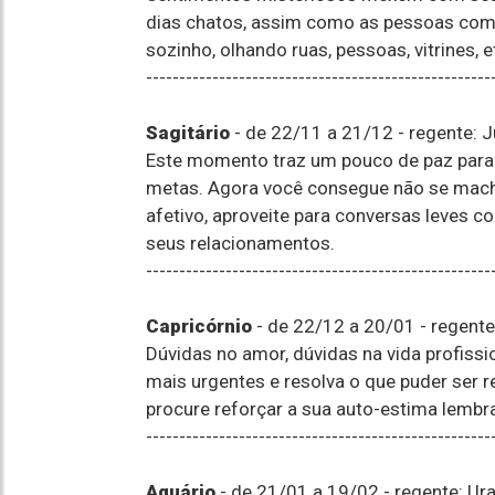
dias chatos, assim como as pessoas com 
sozinho, olhando ruas, pessoas, vitrines, 
----------------------------------------------------
Sagitário
- de 22/11 a 21/12 - regente: J
Este momento traz um pouco de paz para 
metas. Agora você consegue não se mac
afetivo, aproveite para conversas leves c
seus relacionamentos.
----------------------------------------------------
Capricórnio
- de 22/12 a 20/01 - regente
Dúvidas no amor, dúvidas na vida profissio
mais urgentes e resolva o que puder ser re
procure reforçar a sua auto-estima lembr
----------------------------------------------------
Aquário
- de 21/01 a 19/02 - regente: Ur