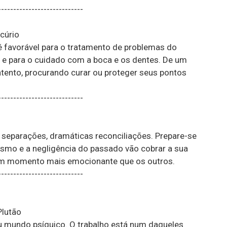
----------------------------
cúrio
é favorável para o tratamento de problemas do
, e para o cuidado com a boca e os dentes. De um
tento, procurando curar ou proteger seus pontos
----------------------------
s
s, separações, dramáticas reconciliações. Prepare-se
ismo e a negligência do passado vão cobrar a sua
 um momento mais emocionante que os outros.
----------------------------
Plutão
mundo psíquico. O trabalho está num daqueles