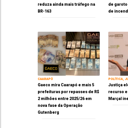
reduza ainda mais tráfego na
de garoto
BR-163
de incend
CAARAPÓ
POLÍTICA, J
Gaeco mira Caarapó e mais 5
Justiça el
prefeituras por repasses de R$
recurso 
2 milhões entre 2025/26 em
Marçal in
nova fase da Operação
Gutenberg