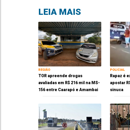
LEIA MAIS
REGIÃO
POLICIAL
TOR apreende drogas
Rapaz é e
avaliadas em R$ 216 mil na MS-
apostar R
156 entre Caarapó e Amambai
sinuca