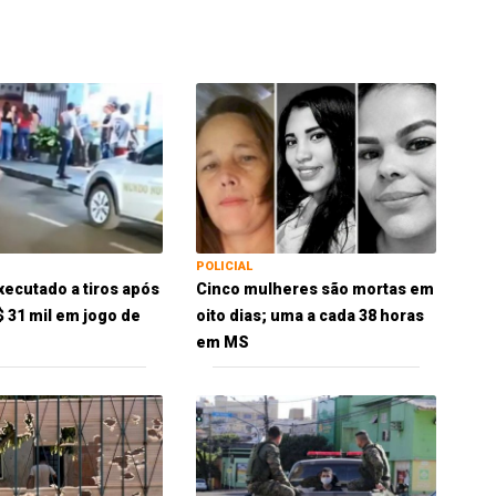
POLICIAL
xecutado a tiros após
Cinco mulheres são mortas em
$ 31 mil em jogo de
oito dias; uma a cada 38 horas
em MS