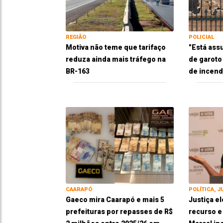
REGIÃO
POLICIAL
Motiva não teme que tarifaço
"Está ass
reduza ainda mais tráfego na
de garoto
BR-163
de incend
CAARAPÓ
POLÍTICA, J
Gaeco mira Caarapó e mais 5
Justiça el
prefeituras por repasses de R$
recurso 