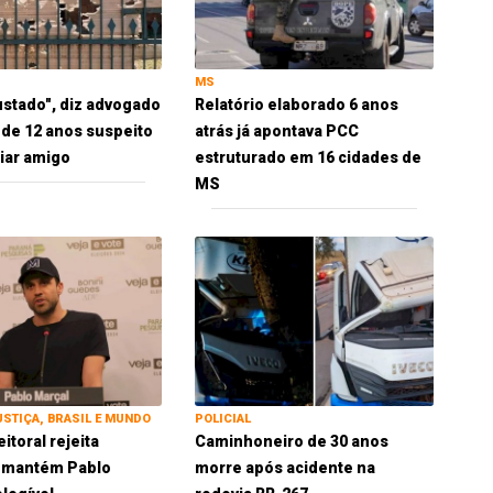
MS
ustado", diz advogado
Relatório elaborado 6 anos
 de 12 anos suspeito
atrás já apontava PCC
iar amigo
estruturado em 16 cidades de
MS
USTIÇA, BRASIL E MUNDO
POLICIAL
eitoral rejeita
Caminhoneiro de 30 anos
e mantém Pablo
morre após acidente na