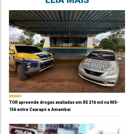
REGIÃO
TOR apreende drogas avaliadas em R$ 216 mil na MS-
156 entre Caarapó e Amambai