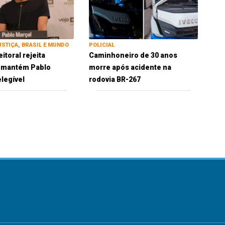
USTIÇA, BRASIL E MUNDO
POLICIAL
eitoral rejeita
Caminhoneiro de 30 anos
e mantém Pablo
morre após acidente na
elegível
rodovia BR-267