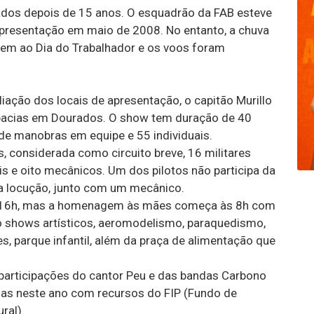
os depois de 15 anos. O esquadrão da FAB esteve
apresentação em maio de 2008. No entanto, a chuva
gem ao Dia do Trabalhador e os voos foram
ação dos locais de apresentação, o capitão Murillo
obacias em Dourados. O show tem duração de 40
e manobras em equipe e 55 individuais.
onsiderada como circuito breve, 16 militares
ais e oito mecânicos. Um dos pilotos não participa da
la locução, junto com um mecânico.
s 16h, mas a homenagem às mães começa às 8h com
ndo shows artísticos, aeromodelismo, paraquedismo,
, parque infantil, além da praça de alimentação que
rticipações do cantor Peu e das bandas Carbono
as neste ano com recursos do FIP (Fundo de
ral).