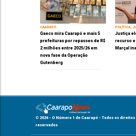
CAARAPÓ
POLÍTICA, J
Gaeco mira Caarapó e mais 5
Justiça el
prefeituras por repasses de R$
recurso 
2 milhões entre 2025/26 em
Marçal in
nova fase da Operação
Gutenberg
© 2026 - O Número 1 de Caarapó - Todos os direitos
reservados