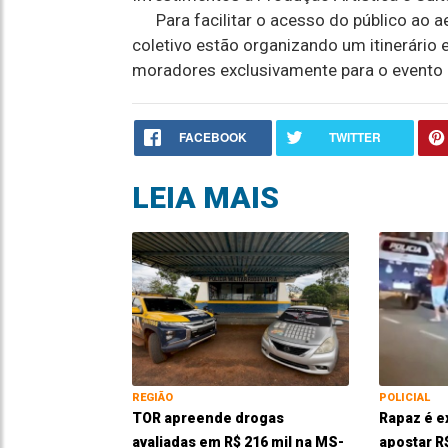
Para facilitar o acesso do público ao ae
coletivo estão organizando um itinerário 
moradores exclusivamente para o evento
FACEBOOK
TWITTER
LEIA MAIS
REGIÃO
POLICIAL
TOR apreende drogas
Rapaz é e
avaliadas em R$ 216 mil na MS-
apostar R