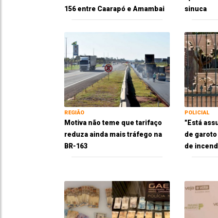
156 entre Caarapó e Amambai
sinuca
REGIÃO
POLICIAL
Motiva não teme que tarifaço
"Está ass
reduza ainda mais tráfego na
de garoto
BR-163
de incend