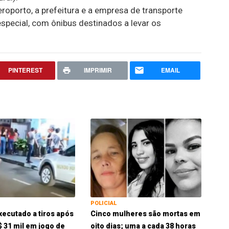
roporto, a prefeitura e a empresa de transporte
especial, com ônibus destinados a levar os
PINTEREST
IMPRIMIR
EMAIL
POLICIAL
xecutado a tiros após
Cinco mulheres são mortas em
$ 31 mil em jogo de
oito dias; uma a cada 38 horas