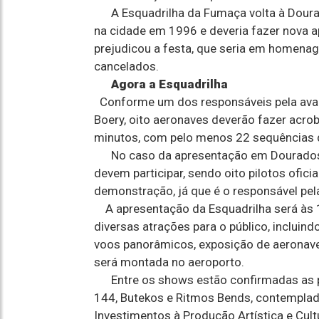
A Esquadrilha da Fumaça volta à Dourad
na cidade em 1996 e deveria fazer nova 
prejudicou a festa, que seria em homena
cancelados.
Agora a Esquadrilha
Conforme um dos responsáveis pela avali
Boery, oito aeronaves deverão fazer acr
minutos, com pelo menos 22 sequências d
No caso da apresentação em Dourados, c
devem participar, sendo oito pilotos ofici
demonstração, já que é o responsável pe
A apresentação da Esquadrilha será à
diversas atrações para o público, inclui
voos panorâmicos, exposição de aeronaves
será montada no aeroporto.
Entre os shows estão confirmadas as pa
144, Butekos e Ritmos Bends, contemplad
Investimentos à Produção Artística e Cultu