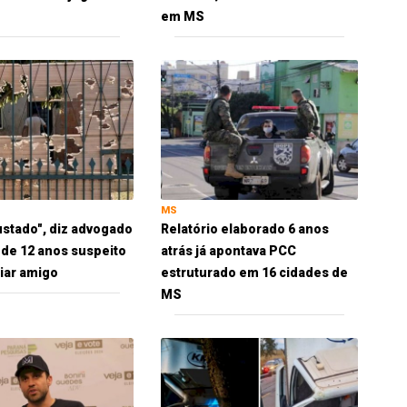
em MS
MS
ustado", diz advogado
Relatório elaborado 6 anos
 de 12 anos suspeito
atrás já apontava PCC
iar amigo
estruturado em 16 cidades de
MS