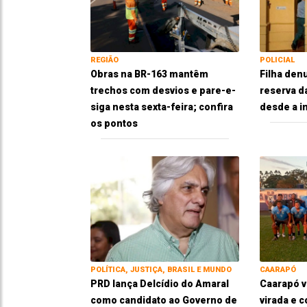
REGIÃO
POLICIAL
Obras na BR-163 mantêm
Filha den
trechos com desvios e pare-e-
reserva d
siga nesta sexta-feira; confira
desde a i
os pontos
POLÍTICA, JUSTIÇA, BRASIL E MUNDO
CAARAPÓ
PRD lança Delcídio do Amaral
Caarapó 
como candidato ao Governo de
virada e 