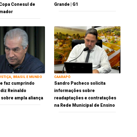
a Copa Conesul de
Grande | G1
Amador
USTIÇA, BRASIL E MUNDO
CAARAPÓ
 se faz cumprindo
Sandro Pacheco solicita
 diz Reinaldo
informações sobre
sobre ampla aliança
readaptações e contratações
na Rede Municipal de Ensino