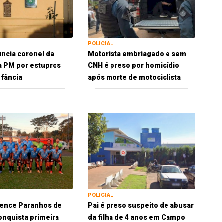
POLICIAL
uncia coronel da
Motorista embriagado e sem
a PM por estupros
CNH é preso por homicídio
nfância
após morte de motociclista
POLICIAL
vence Paranhos de
Pai é preso suspeito de abusar
conquista primeira
da filha de 4 anos em Campo