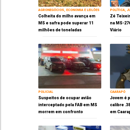
AGRONEGÓCIOS, ECONOMIA E LEILÕES
POLÍTICA, J
Colheita do milho avança em
Zé Teixei
MS e safra pode superar 11
na MS-276
milhões de toneladas
Viário
POLICIAL
CAARAPÓ
Suspeitos de ocupar avião
Jovem é p
interceptado pela FAB em MS
calibre .
morrem em confronto
em Caara