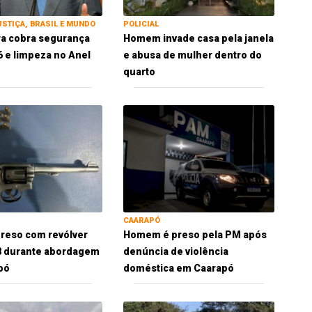
USTIÇA, BRASIL E MUNDO
POLICIAL
ra cobra segurança
Homem invade casa pela janela
 e limpeza no Anel
e abusa de mulher dentro do
quarto
CAARAPÓ
reso com revólver
Homem é preso pela PM após
38 durante abordagem
denúncia de violência
pó
doméstica em Caarapó