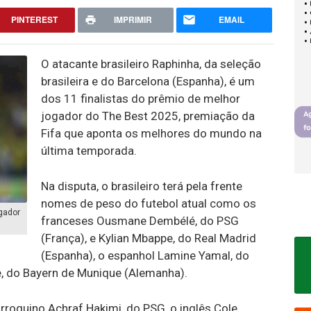
PINTEREST
IMPRIMIR
EMAIL
O atacante brasileiro Raphinha, da seleção
brasileira e do Barcelona (Espanha), é um
dos 11 finalistas do prêmio de melhor
jogador do The Best 2025, premiação da
Fifa que aponta os melhores do mundo na
última temporada.
Na disputa, o brasileiro terá pela frente
nomes de peso do futebol atual como os
ogador
franceses Ousmane Dembélé, do PSG
(França), e Kylian Mbappe, do Real Madrid
(Espanha), o espanhol Lamine Yamal, do
ne, do Bayern de Munique (Alemanha).
oquino Achraf Hakimi, do PSG, o inglês Cole