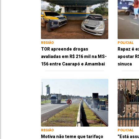
REGIÃO
POLICIAL
TOR apreende drogas
Rapaz é e
avaliadas em R$ 216 mil na MS-
apostar R
156 entre Caarapó e Amambai
sinuca
REGIÃO
POLICIAL
Motiva não teme que tarifaço
"Está ass