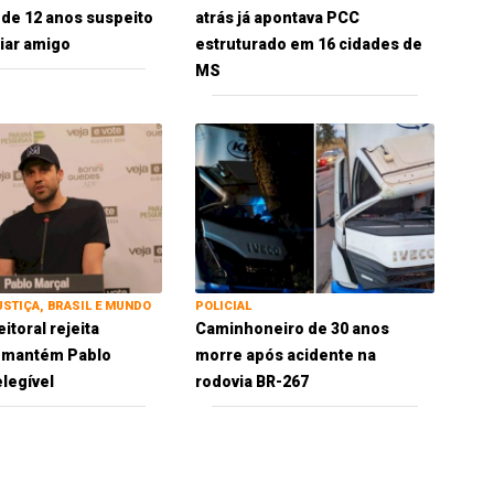
 de 12 anos suspeito
atrás já apontava PCC
iar amigo
estruturado em 16 cidades de
MS
USTIÇA, BRASIL E MUNDO
POLICIAL
eitoral rejeita
Caminhoneiro de 30 anos
e mantém Pablo
morre após acidente na
elegível
rodovia BR-267