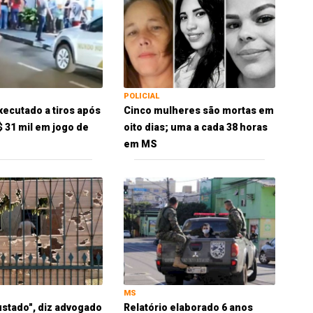
POLICIAL
xecutado a tiros após
Cinco mulheres são mortas em
$ 31 mil em jogo de
oito dias; uma a cada 38 horas
em MS
MS
ustado", diz advogado
Relatório elaborado 6 anos