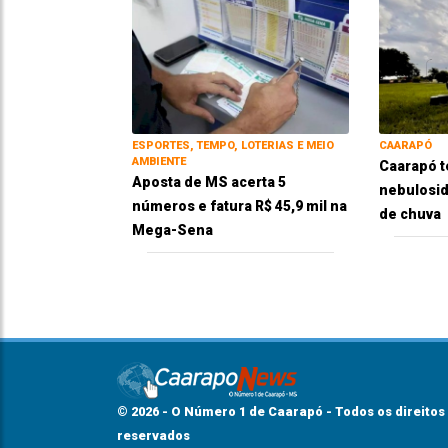
ESPORTES, TEMPO, LOTERIAS E MEIO
CAARAPÓ
AMBIENTE
Caarapó t
Aposta de MS acerta 5
nebulosid
números e fatura R$ 45,9 mil na
de chuva
Mega-Sena
© 2026 - O Número 1 de Caarapó - Todos os direitos
reservados