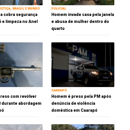
USTIÇA, BRASIL E MUNDO
POLICIAL
ra cobra segurança
Homem invade casa pela janela
 e limpeza no Anel
e abusa de mulher dentro do
quarto
CAARAPÓ
reso com revólver
Homem é preso pela PM após
38 durante abordagem
denúncia de violência
pó
doméstica em Caarapó