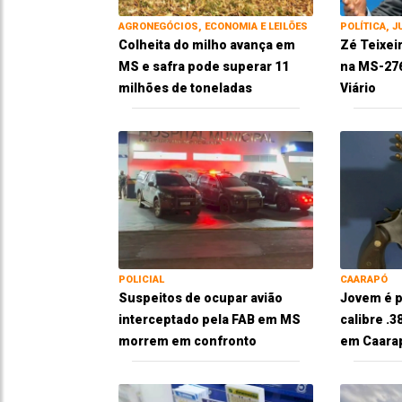
AGRONEGÓCIOS, ECONOMIA E LEILÕES
POLÍTICA, J
Colheita do milho avança em
Zé Teixei
MS e safra pode superar 11
na MS-276
milhões de toneladas
Viário
POLICIAL
CAARAPÓ
Suspeitos de ocupar avião
Jovem é p
interceptado pela FAB em MS
calibre .
morrem em confronto
em Caara