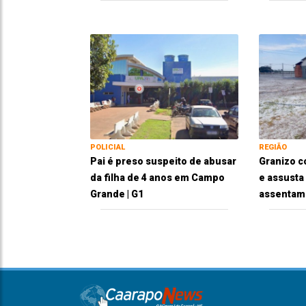
POLICIAL
REGIÃO
Pai é preso suspeito de abusar
Granizo c
da filha de 4 anos em Campo
e assusta
Grande | G1
assentam