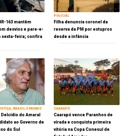
POLICIAL
 BR-163 mantêm
Filha denuncia coronel da
om desvios e pare-e-
reserva da PM por estupros
 sexta-feira; confira
desde a infância
USTIÇA, BRASIL E MUNDO
CAARAPÓ
 Delcídio do Amaral
Caarapó vence Paranhos de
idato ao Governo de
virada e conquista primeira
so do Sul
vitória na Copa Conesul de