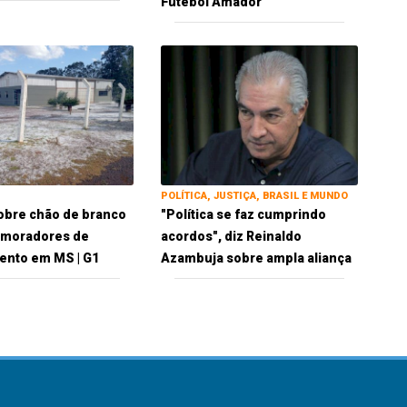
Futebol Amador
POLÍTICA, JUSTIÇA, BRASIL E MUNDO
obre chão de branco
"Política se faz cumprindo
 moradores de
acordos", diz Reinaldo
ento em MS | G1
Azambuja sobre ampla aliança