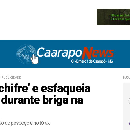
PUBLICIDADE
PUBL
hifre' e esfaqueia
durante briga na
ião do pescoço e no tórax