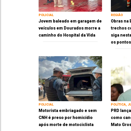
POLICIAL
REGIÃO
Jovem baleado em garagem de
Obras na
veículos em Dourados morre a
trechos c
caminho do Hospital da Vida
siga nesta
os pontos
POLICIAL
POLÍTICA, J
Motorista embriagado e sem
PRD lança
CNH é preso por homicídio
como cand
após morte de motociclista
Mato Gros