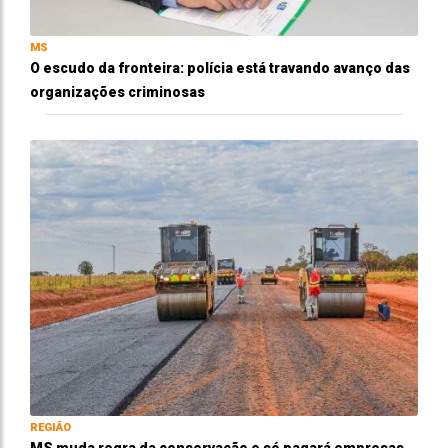
MS
O escudo da fronteira: polícia está travando avanço das
organizações criminosas
REGIÃO
MS muda regra da conservação e só pagará empresas