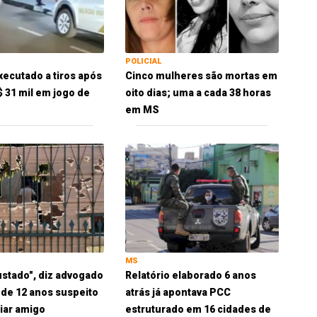
POLICIAL
xecutado a tiros após
Cinco mulheres são mortas em
$ 31 mil em jogo de
oito dias; uma a cada 38 horas
em MS
MS
ustado", diz advogado
Relatório elaborado 6 anos
 de 12 anos suspeito
atrás já apontava PCC
iar amigo
estruturado em 16 cidades de