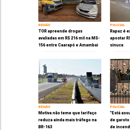
REGIÃO
POLICIAL
TOR apreende drogas
Rapaz é e
avaliadas em R$ 216 mil na MS-
apostar R
156 entre Caarapó e Amambai
sinuca
REGIÃO
POLICIAL
Motiva não teme que tarifaço
"Está ass
reduza ainda mais tráfego na
de garoto
BR-163
de incend