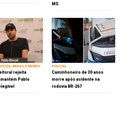
MS
USTIÇA, BRASIL E MUNDO
POLICIAL
eitoral rejeita
Caminhoneiro de 30 anos
e mantém Pablo
morre após acidente na
elegível
rodovia BR-267