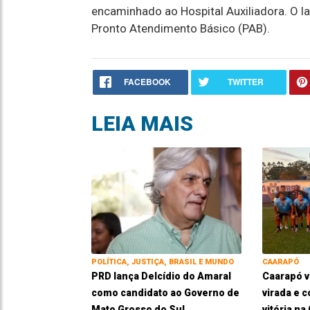
encaminhado ao Hospital Auxiliadora. O lad
Pronto Atendimento Básico (PAB).
FACEBOOK
TWITTER
LEIA MAIS
POLÍTICA, JUSTIÇA, BRASIL E MUNDO
CAARAPÓ
PRD lança Delcídio do Amaral
Caarapó 
como candidato ao Governo de
virada e 
Mato Grosso do Sul
vitória n