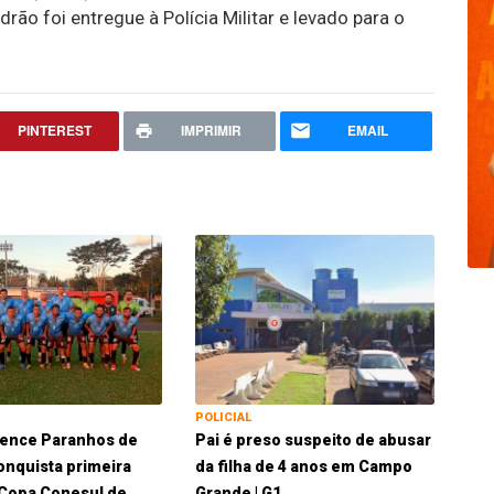
rão foi entregue à Polícia Militar e levado para o
PINTEREST
IMPRIMIR
EMAIL
POLICIAL
vence Paranhos de
Pai é preso suspeito de abusar
conquista primeira
da filha de 4 anos em Campo
a Copa Conesul de
Grande | G1