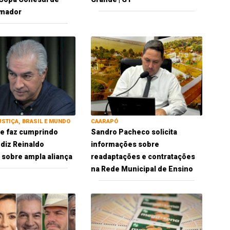
Amador
USTIÇA, BRASIL E MUNDO
CAARAPÓ
 se faz cumprindo
Sandro Pacheco solicita
 diz Reinaldo
informações sobre
sobre ampla aliança
readaptações e contratações
na Rede Municipal de Ensino