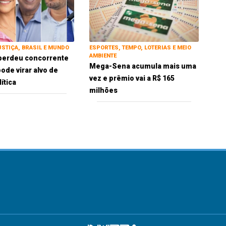
USTIÇA, BRASIL E MUNDO
ESPORTES, TEMPO, LOTERIAS E MEIO
AMBIENTE
perdeu concorrente
Mega-Sena acumula mais uma
ode virar alvo de
vez e prêmio vai a R$ 165
ítica
milhões