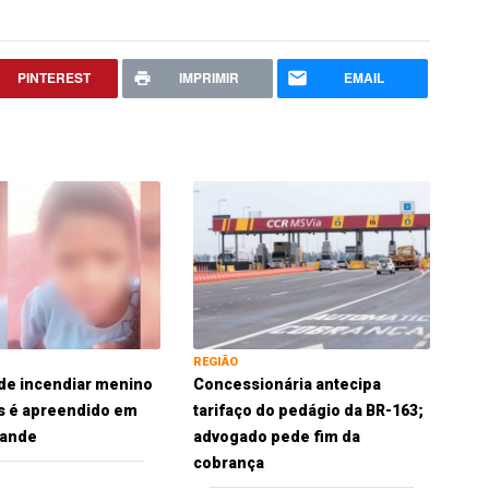
PINTEREST
IMPRIMIR
EMAIL
REGIÃO
de incendiar menino
Concessionária antecipa
s é apreendido em
tarifaço do pedágio da BR-163;
ande
advogado pede fim da
cobrança