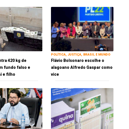
POLÍTICA, JUSTIÇA, BRASIL E MUNDO
tra 420 kg de
Flávio Bolsonaro escolhe o
m fundo falso e
alagoano Alfredo Gaspar como
 e filho
vice