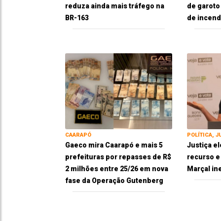
reduza ainda mais tráfego na
de garoto
BR-163
de incend
CAARAPÓ
POLÍTICA, J
Gaeco mira Caarapó e mais 5
Justiça el
prefeituras por repasses de R$
recurso 
2 milhões entre 25/26 em nova
Marçal in
fase da Operação Gutenberg