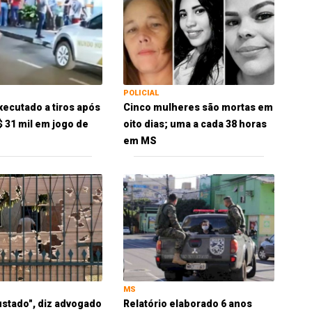
POLICIAL
xecutado a tiros após
Cinco mulheres são mortas em
$ 31 mil em jogo de
oito dias; uma a cada 38 horas
em MS
MS
ustado", diz advogado
Relatório elaborado 6 anos