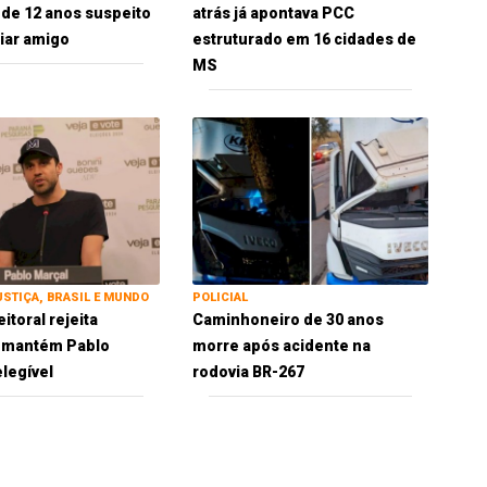
 de 12 anos suspeito
atrás já apontava PCC
iar amigo
estruturado em 16 cidades de
MS
USTIÇA, BRASIL E MUNDO
POLICIAL
eitoral rejeita
Caminhoneiro de 30 anos
e mantém Pablo
morre após acidente na
elegível
rodovia BR-267