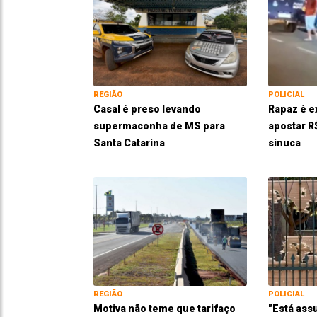
REGIÃO
POLICIAL
Casal é preso levando
Rapaz é e
supermaconha de MS para
apostar R
Santa Catarina
sinuca
REGIÃO
POLICIAL
Motiva não teme que tarifaço
"Está ass