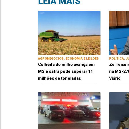
LEIA MAIS
AGRONEGÓCIOS, ECONOMIA E LEILÕES
POLÍTICA, J
Colheita do milho avança em
Zé Teixei
MS e safra pode superar 11
na MS-276
milhões de toneladas
Viário