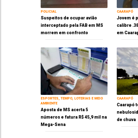
POLICIAL
CAARAPÓ
Suspeitos de ocupar avião
Jovem é p
interceptado pela FAB em MS
calibre .
morrem em confronto
em Caara
ESPORTES, TEMPO, LOTERIAS E MEIO
CAARAPÓ
AMBIENTE
Caarapó t
Aposta de MS acerta 5
nebulosid
números e fatura R$ 45,9 mil na
de chuva
Mega-Sena