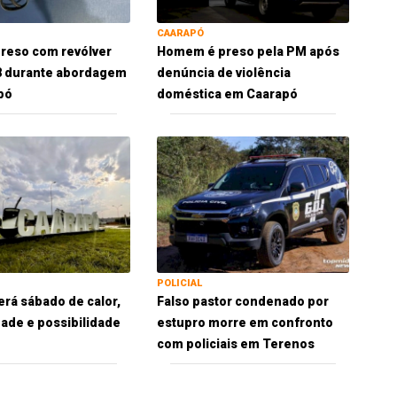
CAARAPÓ
reso com revólver
Homem é preso pela PM após
38 durante abordagem
denúncia de violência
pó
doméstica em Caarapó
POLICIAL
erá sábado de calor,
Falso pastor condenado por
ade e possibilidade
estupro morre em confronto
com policiais em Terenos