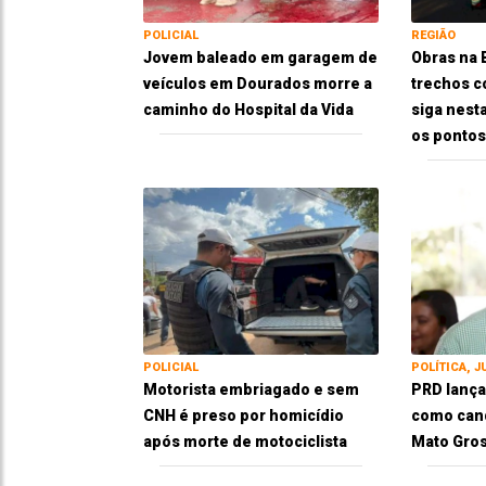
POLICIAL
REGIÃO
Jovem baleado em garagem de
Obras na
veículos em Dourados morre a
trechos c
caminho do Hospital da Vida
siga nesta
os pontos
POLICIAL
POLÍTICA, J
Motorista embriagado e sem
PRD lança
CNH é preso por homicídio
como cand
após morte de motociclista
Mato Gros