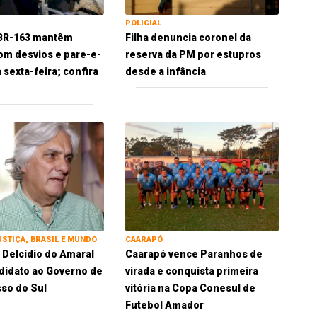
POLICIAL
 BR-163 mantêm
Filha denuncia coronel da
om desvios e pare-e-
reserva da PM por estupros
 sexta-feira; confira
desde a infância
USTIÇA, BRASIL E MUNDO
CAARAPÓ
 Delcídio do Amaral
Caarapó vence Paranhos de
idato ao Governo de
virada e conquista primeira
so do Sul
vitória na Copa Conesul de
Futebol Amador