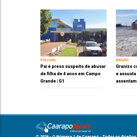
POLICIAL
REGIÃO
Pai é preso suspeito de abusar
Granizo c
da filha de 4 anos em Campo
e assusta
Grande | G1
assentam
© 2026 - O Número 1 de Caarapó - Todos os direitos