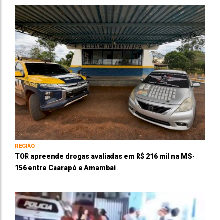
REGIÃO
TOR apreende drogas avaliadas em R$ 216 mil na MS-
156 entre Caarapó e Amambai