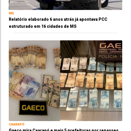
MS
Relatório elaborado 6 anos atrás já apontava PCC
estruturado em 16 cidades de MS
CAARAPÓ
Gaeco mira Caarapó e mais 5 prefeituras por repasses