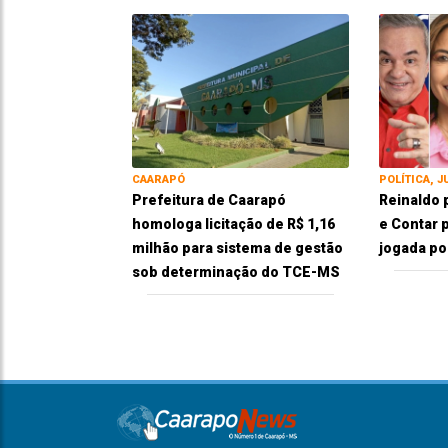
CAARAPÓ
POLÍTICA, J
Prefeitura de Caarapó
Reinaldo 
homologa licitação de R$ 1,16
e Contar p
milhão para sistema de gestão
jogada pol
sob determinação do TCE-MS