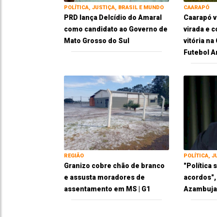
POLÍTICA, JUSTIÇA, BRASIL E MUNDO
CAARAPÓ
PRD lança Delcídio do Amaral
Caarapó 
como candidato ao Governo de
virada e 
Mato Grosso do Sul
vitória n
Futebol 
REGIÃO
POLÍTICA, J
Granizo cobre chão de branco
"Política
e assusta moradores de
acordos",
assentamento em MS | G1
Azambuja 