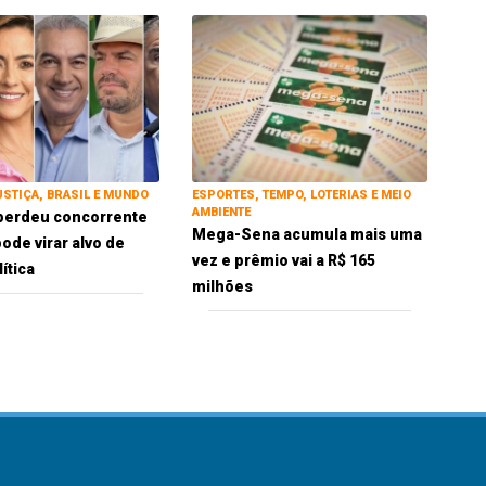
USTIÇA, BRASIL E MUNDO
ESPORTES, TEMPO, LOTERIAS E MEIO
AMBIENTE
perdeu concorrente
Mega-Sena acumula mais uma
ode virar alvo de
vez e prêmio vai a R$ 165
ítica
milhões