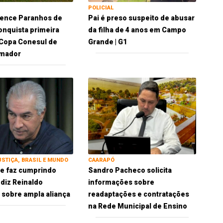
POLICIAL
vence Paranhos de
Pai é preso suspeito de abusar
conquista primeira
da filha de 4 anos em Campo
a Copa Conesul de
Grande | G1
Amador
USTIÇA, BRASIL E MUNDO
CAARAPÓ
 se faz cumprindo
Sandro Pacheco solicita
 diz Reinaldo
informações sobre
sobre ampla aliança
readaptações e contratações
na Rede Municipal de Ensino