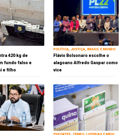
POLÍTICA, JUSTIÇA, BRASIL E MUNDO
tra 420 kg de
Flávio Bolsonaro escolhe o
m fundo falso e
alagoano Alfredo Gaspar como
 e filho
vice
ESPORTES, TEMPO, LOTERIAS E MEIO