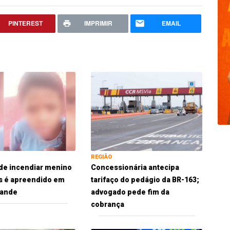
PINTEREST
IMPRIMIR
EMAIL
REGIÃO
de incendiar menino
Concessionária antecipa
s é apreendido em
tarifaço do pedágio da BR-163;
ande
advogado pede fim da
cobrança