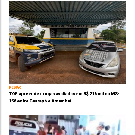
REGIÃO
TOR apreende drogas avaliadas em R$ 216 mil na MS-
156 entre Caarapó e Amambai