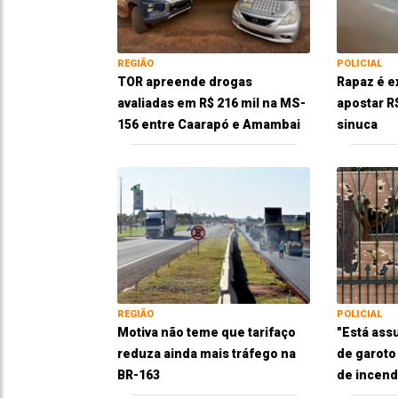
REGIÃO
POLICIAL
TOR apreende drogas
Rapaz é e
avaliadas em R$ 216 mil na MS-
apostar R
156 entre Caarapó e Amambai
sinuca
REGIÃO
POLICIAL
Motiva não teme que tarifaço
"Está ass
reduza ainda mais tráfego na
de garoto
BR-163
de incend