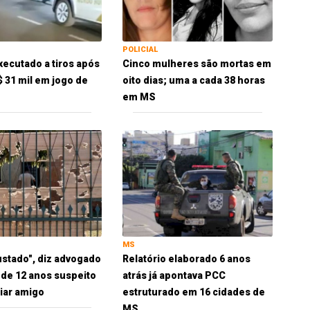
POLICIAL
xecutado a tiros após
Cinco mulheres são mortas em
$ 31 mil em jogo de
oito dias; uma a cada 38 horas
em MS
MS
ustado", diz advogado
Relatório elaborado 6 anos
 de 12 anos suspeito
atrás já apontava PCC
iar amigo
estruturado em 16 cidades de
MS