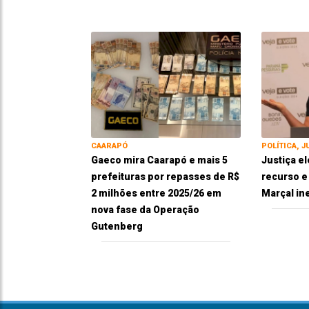
CAARAPÓ
POLÍTICA, J
Gaeco mira Caarapó e mais 5
Justiça el
prefeituras por repasses de R$
recurso 
2 milhões entre 2025/26 em
Marçal in
nova fase da Operação
Gutenberg