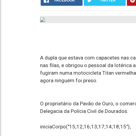
FACEBOOK
TWITTER
A dupla que estava com capacetes nas cab
nas filas, e obrigou o pessoal da lotérica
fugiram numa motocicleta Titan vermelha. 
agora ninguém foi preso.
O proprietário da Pavão de Ouro, o come
Delegacia da Polícia Civil de Dourados.
iniciaCorpo("15;12;16;13;17;14;18;15");