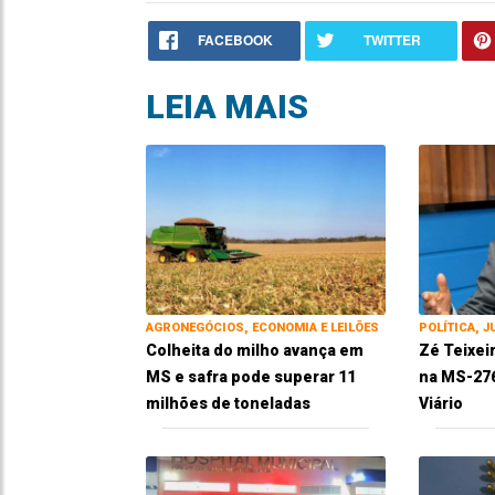
FACEBOOK
TWITTER
LEIA MAIS
AGRONEGÓCIOS, ECONOMIA E LEILÕES
POLÍTICA, J
Colheita do milho avança em
Zé Teixei
MS e safra pode superar 11
na MS-276
milhões de toneladas
Viário