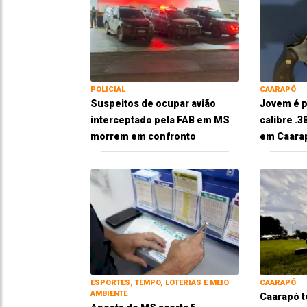
POLICIAL
CAARAPÓ
Suspeitos de ocupar avião
Jovem é p
interceptado pela FAB em MS
calibre .
morrem em confronto
em Caara
ESPORTES, TEMPO, LOTERIAS E MEIO
CAARAPÓ
AMBIENTE
Caarapó t