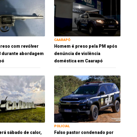
CAARAPÓ
reso com revólver
Homem é preso pela PM após
38 durante abordagem
denúncia de violência
pó
doméstica em Caarapó
POLICIAL
erá sábado de calor,
Falso pastor condenado por