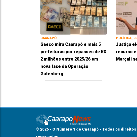
CAARAPÓ
POLÍTICA, J
Gaeco mira Caarapó e mais 5
Justiça el
prefeituras por repasses de R$
recurso 
2 milhões entre 2025/26 em
Marçal in
nova fase da Operação
Gutenberg
© 2026 - O Número 1 de Caarapó - Todos os direitos
reservados