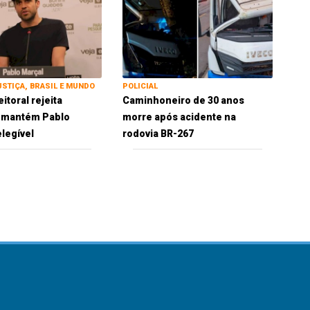
USTIÇA, BRASIL E MUNDO
POLICIAL
eitoral rejeita
Caminhoneiro de 30 anos
e mantém Pablo
morre após acidente na
elegível
rodovia BR-267