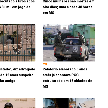
xecutado a tiros após
Cinco mulheres são mortas em
$ 31 mil em jogo de
oito dias; uma a cada 38 horas
em MS
MS
ustado", diz advogado
Relatório elaborado 6 anos
 de 12 anos suspeito
atrás já apontava PCC
iar amigo
estruturado em 16 cidades de
MS