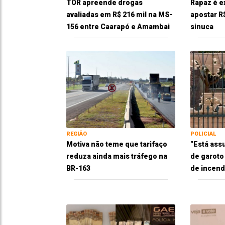
TOR apreende drogas
Rapaz é e
avaliadas em R$ 216 mil na MS-
apostar R
156 entre Caarapó e Amambai
sinuca
REGIÃO
POLICIAL
Motiva não teme que tarifaço
"Está ass
reduza ainda mais tráfego na
de garoto
BR-163
de incend