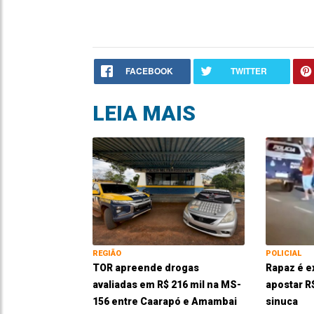
FACEBOOK
TWITTER
LEIA MAIS
REGIÃO
POLICIAL
TOR apreende drogas
Rapaz é e
avaliadas em R$ 216 mil na MS-
apostar R
156 entre Caarapó e Amambai
sinuca