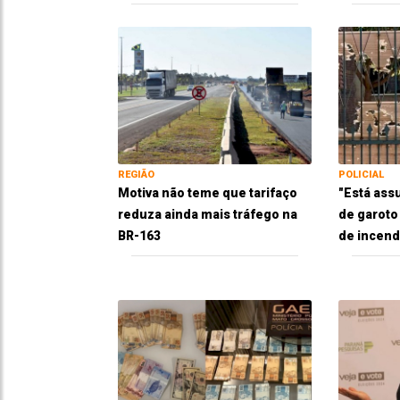
REGIÃO
POLICIAL
Motiva não teme que tarifaço
"Está ass
reduza ainda mais tráfego na
de garoto
BR-163
de incend