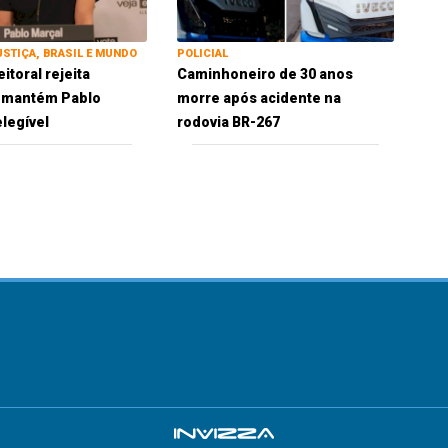
USTIÇA, BRASIL E MUNDO
POLICIAL
eitoral rejeita
Caminhoneiro de 30 anos
e mantém Pablo
morre após acidente na
elegível
rodovia BR-267