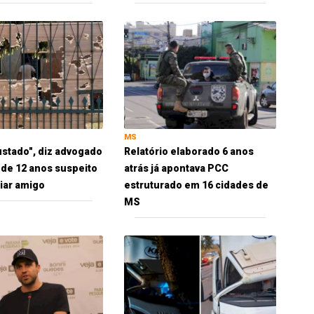
MS
ustado", diz advogado
Relatório elaborado 6 anos
 de 12 anos suspeito
atrás já apontava PCC
iar amigo
estruturado em 16 cidades de
MS