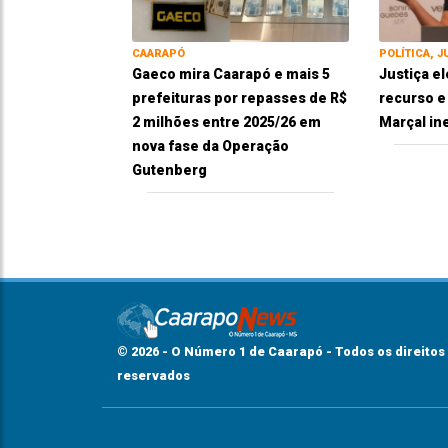
CAARAPÓ
POLÍTICA, J
Gaeco mira Caarapó e mais 5
Justiça el
prefeituras por repasses de R$
recurso 
2 milhões entre 2025/26 em
Marçal in
nova fase da Operação
Gutenberg
© 2026 - O Número 1 de Caarapó - Todos os direitos
reservados