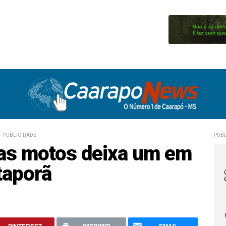
PUBLICIDADE
PUBL
uas motos deixa um em
taporã