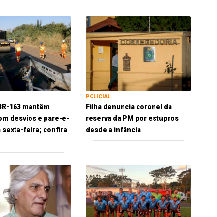
POLICIAL
 BR-163 mantêm
Filha denuncia coronel da
om desvios e pare-e-
reserva da PM por estupros
 sexta-feira; confira
desde a infância