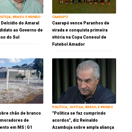
USTIÇA, BRASIL E MUNDO
CAARAPÓ
 Delcídio do Amaral
Caarapó vence Paranhos de
idato ao Governo de
virada e conquista primeira
so do Sul
vitória na Copa Conesul de
Futebol Amador
POLÍTICA, JUSTIÇA, BRASIL E MUNDO
obre chão de branco
"Política se faz cumprindo
 moradores de
acordos", diz Reinaldo
ento em MS | G1
Azambuja sobre ampla aliança