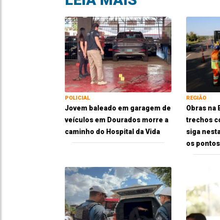
POLICIAL
REGIÃO
Jovem baleado em garagem de
Obras na
veículos em Dourados morre a
trechos c
caminho do Hospital da Vida
siga nesta
os pontos