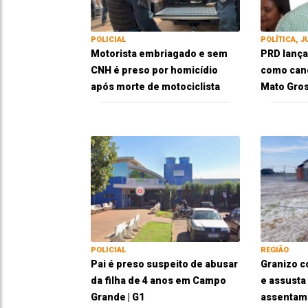
POLICIAL
POLÍTICA, J
Motorista embriagado e sem
PRD lança
CNH é preso por homicídio
como cand
após morte de motociclista
Mato Gros
POLICIAL
REGIÃO
Pai é preso suspeito de abusar
Granizo c
da filha de 4 anos em Campo
e assusta
Grande | G1
assentam