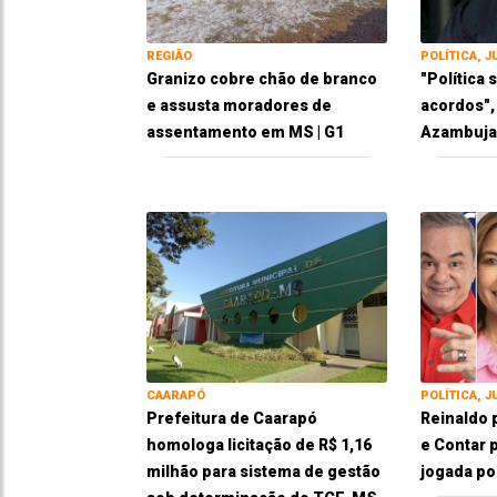
REGIÃO
POLÍTICA, J
Granizo cobre chão de branco
"Política
e assusta moradores de
acordos",
assentamento em MS | G1
Azambuja 
CAARAPÓ
POLÍTICA, J
Prefeitura de Caarapó
Reinaldo 
homologa licitação de R$ 1,16
e Contar p
milhão para sistema de gestão
jogada pol