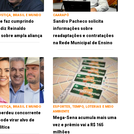
USTIÇA, BRASIL E MUNDO
CAARAPÓ
 se faz cumprindo
Sandro Pacheco solicita
 diz Reinaldo
informações sobre
sobre ampla aliança
readaptações e contratações
na Rede Municipal de Ensino
USTIÇA, BRASIL E MUNDO
ESPORTES, TEMPO, LOTERIAS E MEIO
AMBIENTE
perdeu concorrente
Mega-Sena acumula mais uma
ode virar alvo de
vez e prêmio vai a R$ 165
ítica
milhões