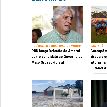
POLÍTICA, JUSTIÇA, BRASIL E MUNDO
CAARAPÓ
PRD lança Delcídio do Amaral
Caarapó 
como candidato ao Governo de
virada e 
Mato Grosso do Sul
vitória n
Futebol 