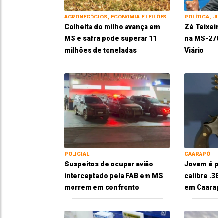
AGRONEGÓCIOS, ECONOMIA E LEILÕES
POLÍTICA, J
Colheita do milho avança em
Zé Teixei
MS e safra pode superar 11
na MS-276
milhões de toneladas
Viário
POLICIAL
CAARAPÓ
Suspeitos de ocupar avião
Jovem é p
interceptado pela FAB em MS
calibre .
morrem em confronto
em Caara