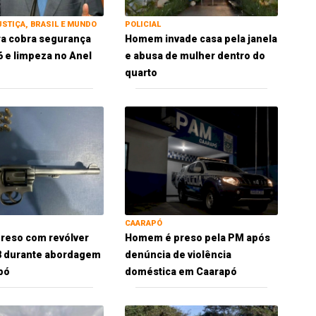
USTIÇA, BRASIL E MUNDO
POLICIAL
ra cobra segurança
Homem invade casa pela janela
 e limpeza no Anel
e abusa de mulher dentro do
quarto
CAARAPÓ
reso com revólver
Homem é preso pela PM após
38 durante abordagem
denúncia de violência
pó
doméstica em Caarapó