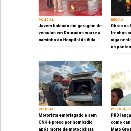
POLICIAL
REGIÃO
Jovem baleado em garagem de
Obras na
veículos em Dourados morre a
trechos c
caminho do Hospital da Vida
siga nesta
os pontos
POLICIAL
POLÍTICA, J
Motorista embriagado e sem
PRD lança
CNH é preso por homicídio
como cand
após morte de motociclista
Mato Gros