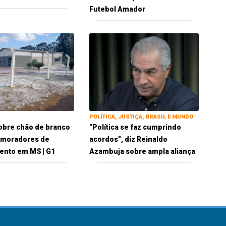
Futebol Amador
POLÍTICA, JUSTIÇA, BRASIL E MUNDO
obre chão de branco
"Política se faz cumprindo
 moradores de
acordos", diz Reinaldo
ento em MS | G1
Azambuja sobre ampla aliança