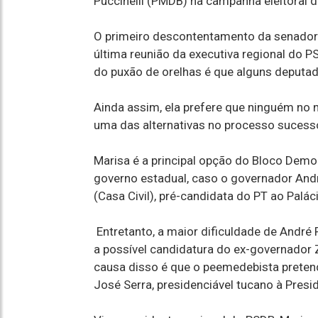
Puccinelli (PMDB) na campanha eleitoral 
O primeiro descontentamento da senadora
última reunião da executiva regional do P
do puxão de orelhas é que alguns deputa
Ainda assim, ela prefere que ninguém no 
uma das alternativas no processo sucessó
Marisa é a principal opção do Bloco Demo
governo estadual, caso o governador Andr
(Casa Civil), pré-candidata do PT ao Palác
Entretanto, a maior dificuldade de André
a possível candidatura do ex-governador
causa disso é que o peemedebista preten
José Serra, presidenciável tucano à Presi