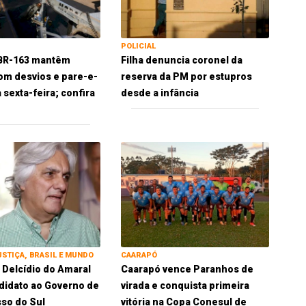
POLICIAL
 BR-163 mantêm
Filha denuncia coronel da
om desvios e pare-e-
reserva da PM por estupros
 sexta-feira; confira
desde a infância
USTIÇA, BRASIL E MUNDO
CAARAPÓ
 Delcídio do Amaral
Caarapó vence Paranhos de
idato ao Governo de
virada e conquista primeira
so do Sul
vitória na Copa Conesul de