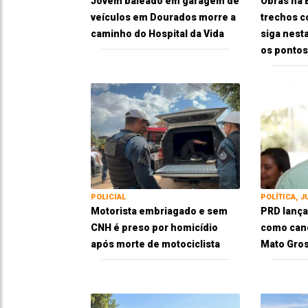
Jovem baleado em garagem de
Obras na
veículos em Dourados morre a
trechos c
caminho do Hospital da Vida
siga nesta
os pontos
POLICIAL
POLÍTICA, J
Motorista embriagado e sem
PRD lança
CNH é preso por homicídio
como cand
após morte de motociclista
Mato Gros