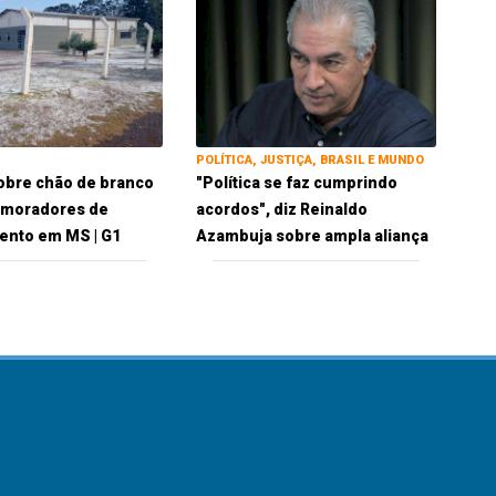
POLÍTICA, JUSTIÇA, BRASIL E MUNDO
obre chão de branco
"Política se faz cumprindo
 moradores de
acordos", diz Reinaldo
ento em MS | G1
Azambuja sobre ampla aliança