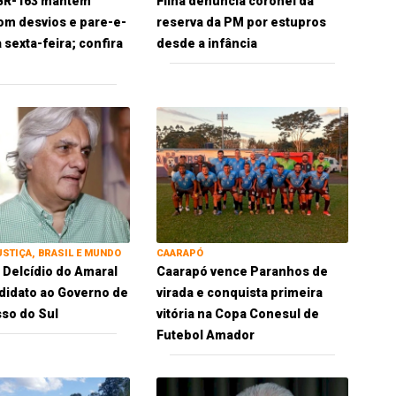
 BR-163 mantêm
Filha denuncia coronel da
om desvios e pare-e-
reserva da PM por estupros
 sexta-feira; confira
desde a infância
USTIÇA, BRASIL E MUNDO
CAARAPÓ
 Delcídio do Amaral
Caarapó vence Paranhos de
idato ao Governo de
virada e conquista primeira
so do Sul
vitória na Copa Conesul de
Futebol Amador