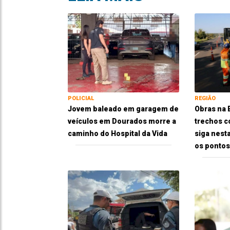
POLICIAL
REGIÃO
Jovem baleado em garagem de
Obras na
veículos em Dourados morre a
trechos c
caminho do Hospital da Vida
siga nesta
os pontos