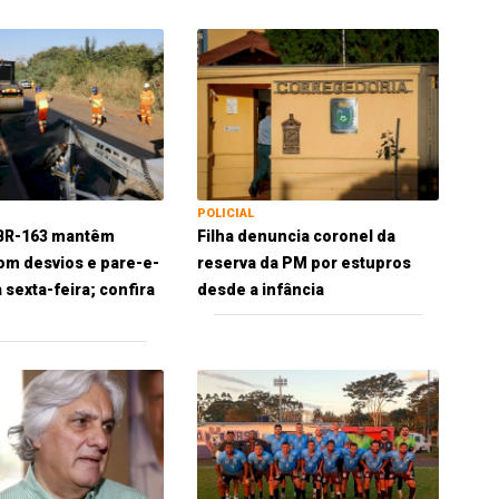
POLICIAL
 BR-163 mantêm
Filha denuncia coronel da
om desvios e pare-e-
reserva da PM por estupros
 sexta-feira; confira
desde a infância