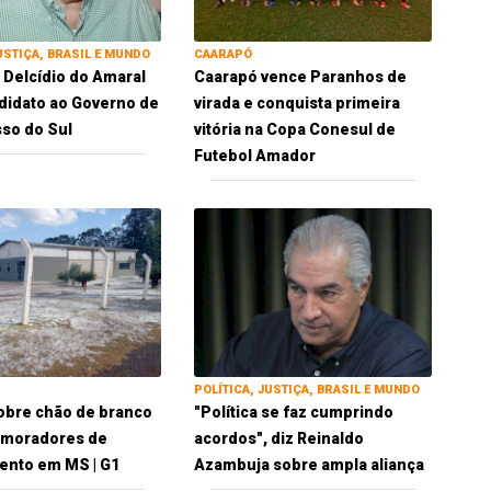
USTIÇA, BRASIL E MUNDO
CAARAPÓ
 Delcídio do Amaral
Caarapó vence Paranhos de
idato ao Governo de
virada e conquista primeira
so do Sul
vitória na Copa Conesul de
Futebol Amador
POLÍTICA, JUSTIÇA, BRASIL E MUNDO
obre chão de branco
"Política se faz cumprindo
 moradores de
acordos", diz Reinaldo
ento em MS | G1
Azambuja sobre ampla aliança