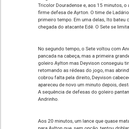
Tricolor Douradense e, aos 15 minutos, o at
firme defesa de Ayrton. O time de Ladário
primeiro tempo. Em uma delas, Ito bateu c
chegada do atacante Edê. O Sete se limita
No segundo tempo, o Sete voltou com Andr
pancada na cabeça, mas a primeira grande 
goleiro Aylton mas Deyvison conseguiu tir
retomando as rédeas do jogo, mas abrind
cobrou falta pela direito, Deyvison cabece
apareceu de novo um minuto depois, desta
A sequência de defesas do goleiro panta
Andrinho.
Aos 20 minutos, um lance que quase mata 
para Aylton que, sem opção, tentou driblar 