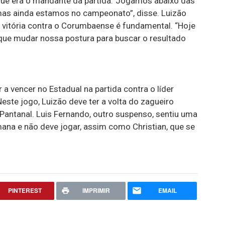
á que era o mandante da partida.”Jogamos abaixo das
mas ainda estamos no campeonato”, disse. Luizão
a vitória contra o Corumbaense é fundamental. “Hoje
ue mudar nossa postura para buscar o resultado
 a vencer no Estadual na partida contra o líder
ste jogo, Luizão deve ter a volta do zagueiro
antanal. Luis Fernando, outro suspenso, sentiu uma
ana e não deve jogar, assim como Christian, que se
PINTEREST
IMPRIMIR
EMAIL