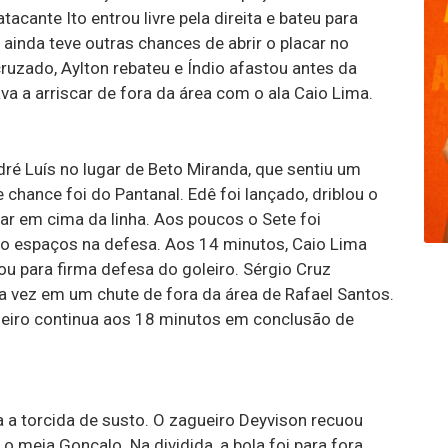
acante Ito entrou livre pela direita e bateu para
 ainda teve outras chances de abrir o placar no
ruzado, Aylton rebateu e Índio afastou antes da
va a arriscar de fora da área com o ala Caio Lima.
é Luís no lugar de Beto Miranda, que sentiu um
chance foi do Pantanal. Edê foi lançado, driblou o
ar em cima da linha. Aos poucos o Sete foi
o espaços na defesa. Aos 14 minutos, Caio Lima
ou para firma defesa do goleiro. Sérgio Cruz
 vez em um chute de fora da área de Rafael Santos.
neiro continua aos 18 minutos em conclusão de
a torcida de susto. O zagueiro Deyvison recuou
o meia Gonçalo. Na dividida, a bola foi para fora.