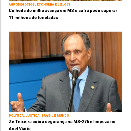
AGRONEGÓCIOS, ECONOMIA E LEILÕES
Colheita do milho avança em MS e safra pode superar
11 milhões de toneladas
POLÍTICA, JUSTIÇA, BRASIL E MUNDO
Zé Teixeira cobra segurança na MS-276 e limpeza no
Anel Viário