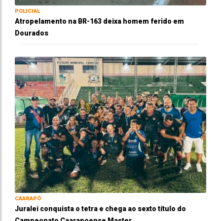
POLICIAL
Atropelamento na BR-163 deixa homem ferido em
Dourados
CAARAPÓ
Juralei conquista o tetra e chega ao sexto título do
Campeonato Caarapoense Master